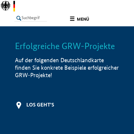
undefined
MENÜ
Erfolgreiche GRW-Projekte
LISTE
Filter
Info
Auf der folgenden Deutschlandkarte
finden Sie konkrete Beispiele erfolgreicher
GRW-Projekte!
LOS GEHT'S