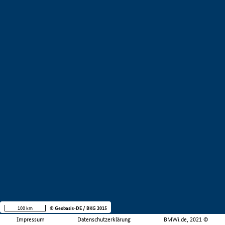
100 km
© Geobasis-DE / BKG 2015
Impressum
Datenschutzerklärung
BMWi.de, 2021 ©