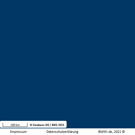
100 km
© Geobasis-DE / BKG 2015
Impressum
Datenschutzerklärung
BMWi.de, 2021 ©