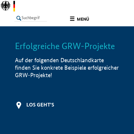
undefined
MENÜ
Erfolgreiche GRW-Projekte
LISTE
Filter
Info
Auf der folgenden Deutschlandkarte
finden Sie konkrete Beispiele erfolgreicher
GRW-Projekte!
LOS GEHT'S