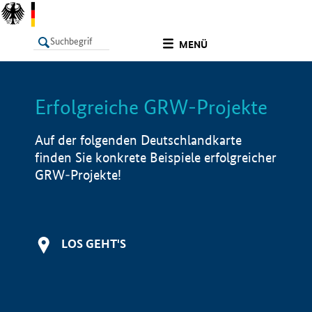
undefined
MENÜ
Erfolgreiche GRW-Projekte
LISTE
Filter
Info
Auf der folgenden Deutschlandkarte
finden Sie konkrete Beispiele erfolgreicher
GRW-Projekte!
LOS GEHT'S