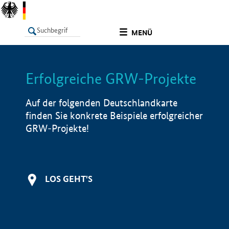
undefined
MENÜ
Erfolgreiche GRW-Projekte
LISTE
Filter
Info
Auf der folgenden Deutschlandkarte
finden Sie konkrete Beispiele erfolgreicher
GRW-Projekte!
LOS GEHT'S