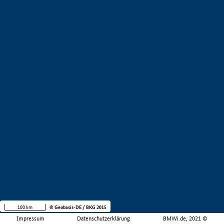
100 km
© Geobasis-DE / BKG 2015
Impressum
Datenschutzerklärung
BMWi.de, 2021 ©