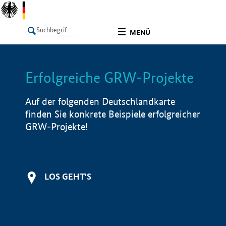
undefined
MENÜ
Erfolgreiche GRW-Projekte
LISTE
Filter
Info
Auf der folgenden Deutschlandkarte
finden Sie konkrete Beispiele erfolgreicher
GRW-Projekte!
LOS GEHT'S