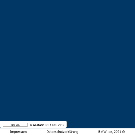
100 km
© Geobasis-DE / BKG 2015
Impressum
Datenschutzerklärung
BMWi.de, 2021 ©