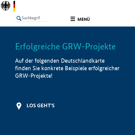
undefined
MENÜ
Erfolgreiche GRW-Projekte
LISTE
Filter
Info
Auf der folgenden Deutschlandkarte
finden Sie konkrete Beispiele erfolgreicher
GRW-Projekte!
LOS GEHT'S