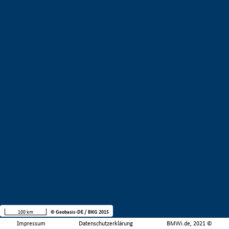
100 km
© Geobasis-DE / BKG 2015
Impressum
Datenschutzerklärung
BMWi.de, 2021 ©