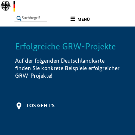
undefined
MENÜ
Erfolgreiche GRW-Projekte
LISTE
Filter
Info
Auf der folgenden Deutschlandkarte
finden Sie konkrete Beispiele erfolgreicher
GRW-Projekte!
LOS GEHT'S