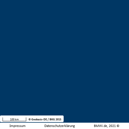
100 km
© Geobasis-DE / BKG 2015
Impressum
Datenschutzerklärung
BMWi.de, 2021 ©