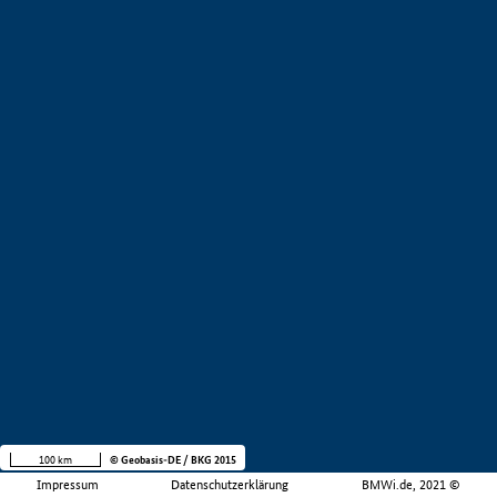
100 km
© Geobasis-DE / BKG 2015
Impressum
Datenschutzerklärung
BMWi.de, 2021 ©