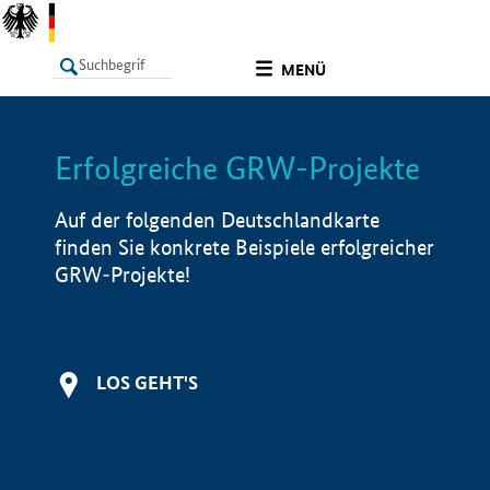
undefined
MENÜ
Erfolgreiche GRW-Projekte
LISTE
Filter
Info
Auf der folgenden Deutschlandkarte
finden Sie konkrete Beispiele erfolgreicher
GRW-Projekte!
LOS GEHT'S