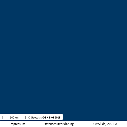
100 km
© Geobasis-DE / BKG 2015
Impressum
Datenschutzerklärung
BMWi.de, 2021 ©