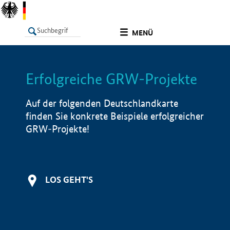
undefined
MENÜ
Erfolgreiche GRW-Projekte
LISTE
Filter
Info
Auf der folgenden Deutschlandkarte
finden Sie konkrete Beispiele erfolgreicher
GRW-Projekte!
LOS GEHT'S