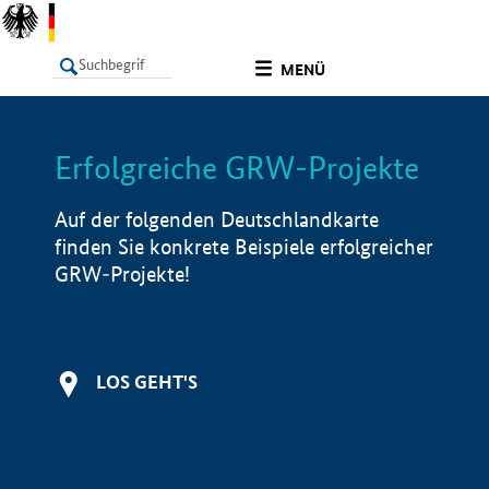
undefined
MENÜ
Erfolgreiche GRW-Projekte
LISTE
Filter
Info
Auf der folgenden Deutschlandkarte
finden Sie konkrete Beispiele erfolgreicher
GRW-Projekte!
LOS GEHT'S