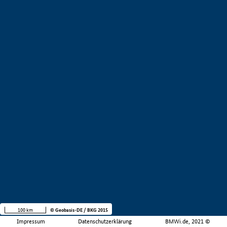
100 km
© Geobasis-DE / BKG 2015
Impressum
Datenschutzerklärung
BMWi.de, 2021 ©