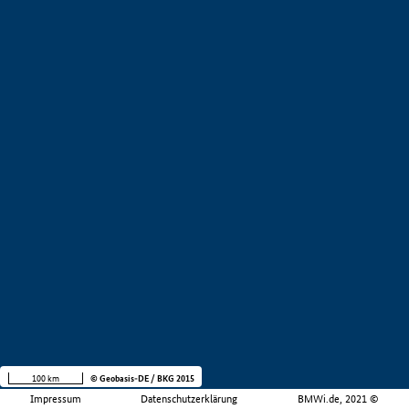
100 km
© Geobasis-DE / BKG 2015
Impressum
Datenschutzerklärung
BMWi.de, 2021 ©