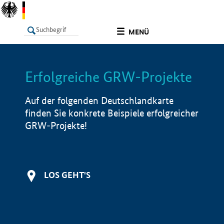
undefined
MENÜ
Erfolgreiche GRW-Projekte
LISTE
Filter
Info
Auf der folgenden Deutschlandkarte
finden Sie konkrete Beispiele erfolgreicher
GRW-Projekte!
LOS GEHT'S