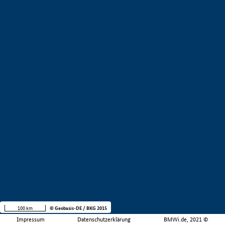
100 km
© Geobasis-DE / BKG 2015
Impressum
Datenschutzerklärung
BMWi.de, 2021 ©