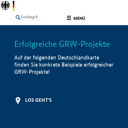
undefined
MENÜ
Erfolgreiche GRW-Projekte
LISTE
Filter
Info
Auf der folgenden Deutschlandkarte
finden Sie konkrete Beispiele erfolgreicher
GRW-Projekte!
LOS GEHT'S