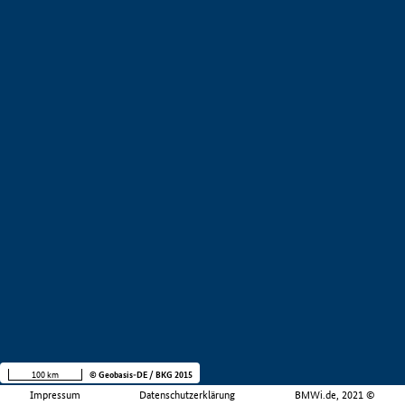
100 km
© Geobasis-DE / BKG 2015
Impressum
Datenschutzerklärung
BMWi.de, 2021 ©