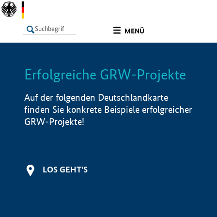
undefined
MENÜ
Erfolgreiche GRW-Projekte
LISTE
Filter
Info
Auf der folgenden Deutschlandkarte
finden Sie konkrete Beispiele erfolgreicher
GRW-Projekte!
LOS GEHT'S