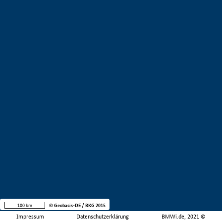
100 km
© Geobasis-DE / BKG 2015
Impressum
Datenschutzerklärung
BMWi.de, 2021 ©