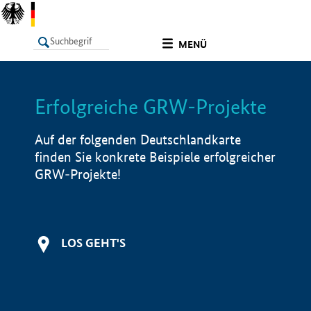
undefined
MENÜ
Erfolgreiche GRW-Projekte
LISTE
Filter
Info
Auf der folgenden Deutschlandkarte
finden Sie konkrete Beispiele erfolgreicher
GRW-Projekte!
LOS GEHT'S