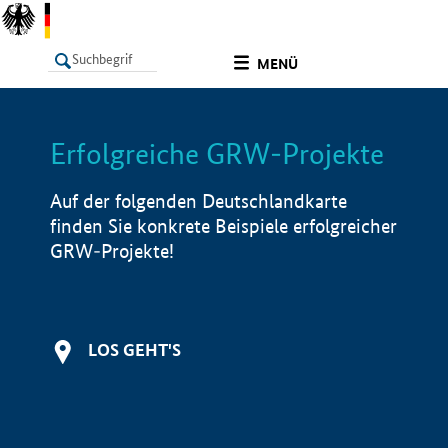
undefined
MENÜ
Erfolgreiche GRW-Projekte
LISTE
Filter
Info
Auf der folgenden Deutschlandkarte
finden Sie konkrete Beispiele erfolgreicher
GRW-Projekte!
LOS GEHT'S