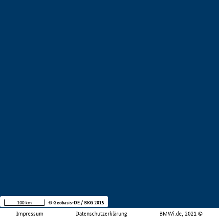
100 km
© Geobasis-DE / BKG 2015
Impressum
Datenschutzerklärung
BMWi.de, 2021 ©