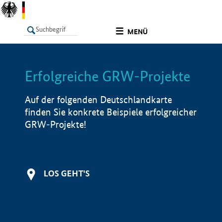
undefined
MENÜ
Erfolgreiche GRW-Projekte
LISTE
Filter
Info
Auf der folgenden Deutschlandkarte
finden Sie konkrete Beispiele erfolgreicher
GRW-Projekte!
LOS GEHT'S