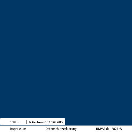
100 km
© Geobasis-DE / BKG 2015
Impressum
Datenschutzerklärung
BMWi.de, 2021 ©