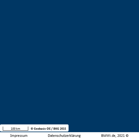
100 km
© Geobasis-DE / BKG 2015
Impressum
Datenschutzerklärung
BMWi.de, 2021 ©