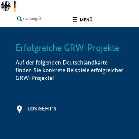
undefined
MENÜ
Erfolgreiche GRW-Projekte
LISTE
Filter
Info
Auf der folgenden Deutschlandkarte
finden Sie konkrete Beispiele erfolgreicher
GRW-Projekte!
LOS GEHT'S