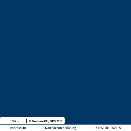
100 km
© Geobasis-DE / BKG 2015
Impressum
Datenschutzerklärung
BMWi.de, 2021 ©