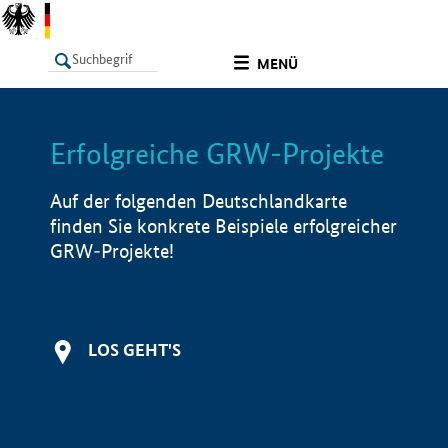
undefined
MENÜ
Erfolgreiche GRW-Projekte
LISTE
Filter
Info
Auf der folgenden Deutschlandkarte
finden Sie konkrete Beispiele erfolgreicher
GRW-Projekte!
LOS GEHT'S