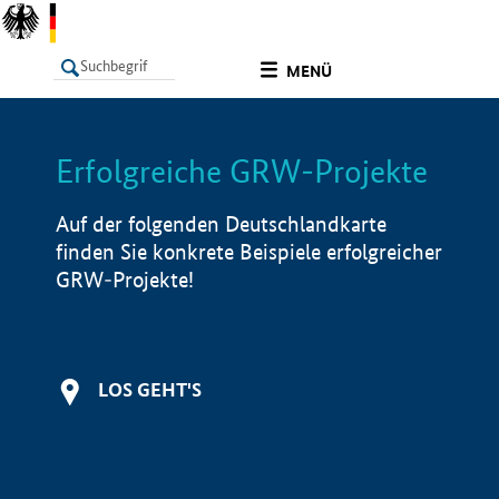
undefined
MENÜ
Erfolgreiche GRW-Projekte
LISTE
Filter
Info
Auf der folgenden Deutschlandkarte
finden Sie konkrete Beispiele erfolgreicher
GRW-Projekte!
LOS GEHT'S