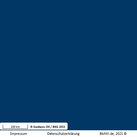
100 km
© Geobasis-DE / BKG 2015
Impressum
Datenschutzerklärung
BMWi.de, 2021 ©