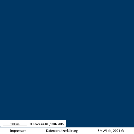
100 km
© Geobasis-DE / BKG 2015
Impressum
Datenschutzerklärung
BMWi.de, 2021 ©