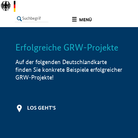
undefined
MENÜ
Erfolgreiche GRW-Projekte
LISTE
Filter
Info
Auf der folgenden Deutschlandkarte
finden Sie konkrete Beispiele erfolgreicher
GRW-Projekte!
LOS GEHT'S