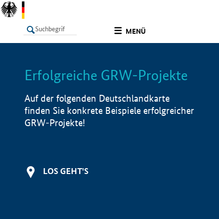
undefined
MENÜ
Erfolgreiche GRW-Projekte
LISTE
Filter
Info
Auf der folgenden Deutschlandkarte
finden Sie konkrete Beispiele erfolgreicher
GRW-Projekte!
LOS GEHT'S