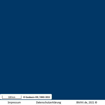
100 km
© Geobasis-DE / BKG 2015
Impressum
Datenschutzerklärung
BMWi.de, 2021 ©