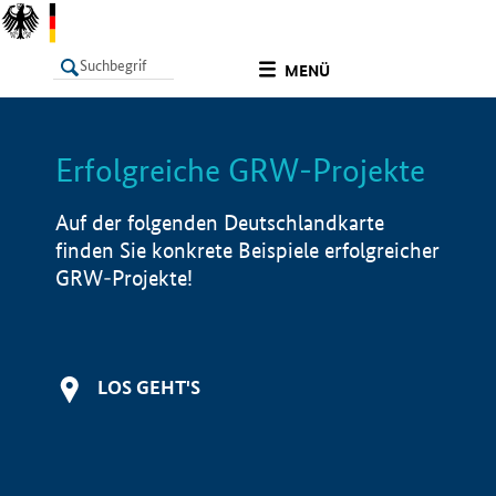
undefined
MENÜ
Erfolgreiche GRW-Projekte
LISTE
Filter
Info
Auf der folgenden Deutschlandkarte
finden Sie konkrete Beispiele erfolgreicher
GRW-Projekte!
LOS GEHT'S