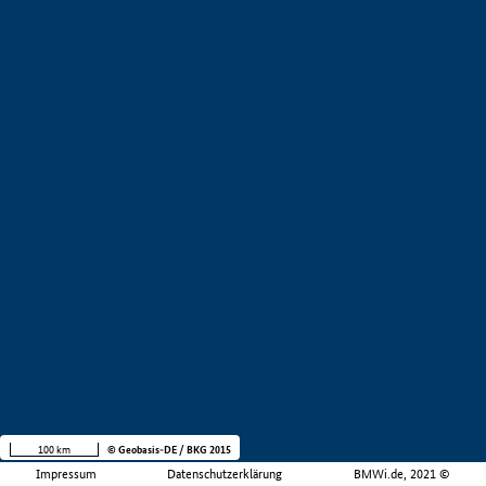
100 km
© Geobasis-DE / BKG 2015
Impressum
Datenschutzerklärung
BMWi.de, 2021 ©