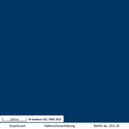
100 km
© Geobasis-DE / BKG 2015
Impressum
Datenschutzerklärung
BMWi.de, 2021 ©