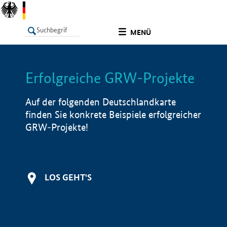
undefined
MENÜ
Erfolgreiche GRW-Projekte
LISTE
Filter
Info
Auf der folgenden Deutschlandkarte
finden Sie konkrete Beispiele erfolgreicher
GRW-Projekte!
LOS GEHT'S