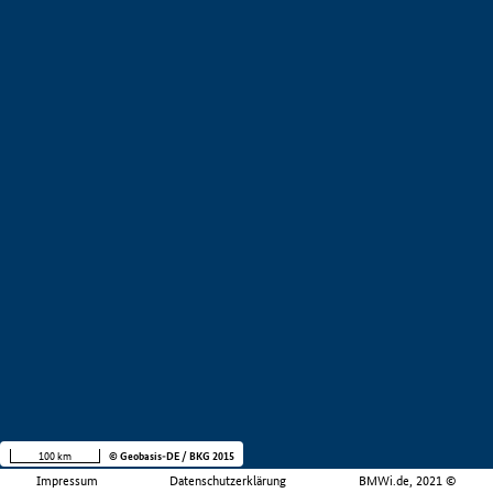
100 km
© Geobasis-DE / BKG 2015
Impressum
Datenschutzerklärung
BMWi.de, 2021 ©