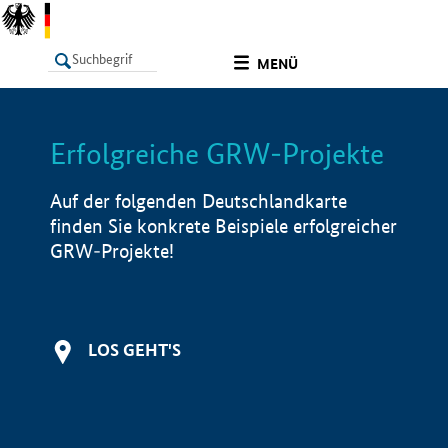
undefined
MENÜ
Erfolgreiche GRW-Projekte
LISTE
Filter
Info
Auf der folgenden Deutschlandkarte
finden Sie konkrete Beispiele erfolgreicher
GRW-Projekte!
LOS GEHT'S