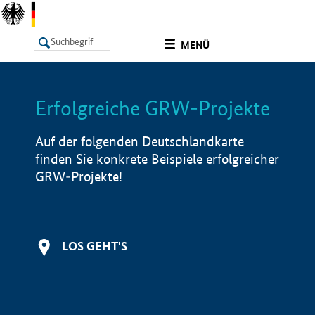
undefined
MENÜ
Erfolgreiche GRW-Projekte
LISTE
Filter
Info
Auf der folgenden Deutschlandkarte
finden Sie konkrete Beispiele erfolgreicher
GRW-Projekte!
LOS GEHT'S