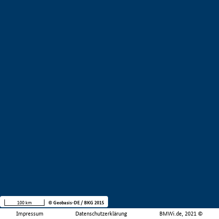
100 km
© Geobasis-DE / BKG 2015
Impressum
Datenschutzerklärung
BMWi.de, 2021 ©