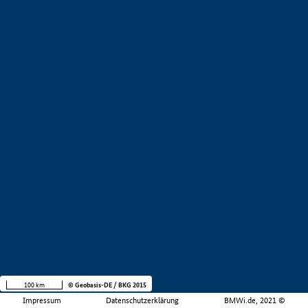
100 km
© Geobasis-DE / BKG 2015
Impressum
Datenschutzerklärung
BMWi.de, 2021 ©