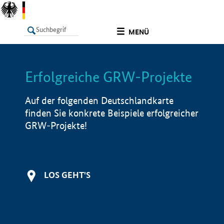
undefined
MENÜ
Erfolgreiche GRW-Projekte
LISTE
Filter
Info
Auf der folgenden Deutschlandkarte
finden Sie konkrete Beispiele erfolgreicher
GRW-Projekte!
LOS GEHT'S