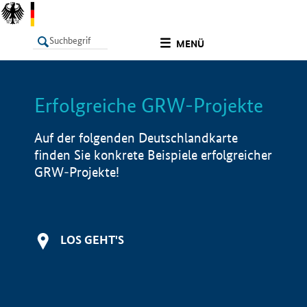
undefined
MENÜ
Erfolgreiche GRW-Projekte
LISTE
Filter
Info
Auf der folgenden Deutschlandkarte
finden Sie konkrete Beispiele erfolgreicher
GRW-Projekte!
LOS GEHT'S