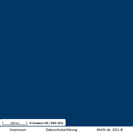
100 km
© Geobasis-DE / BKG 2015
Impressum
Datenschutzerklärung
BMWi.de, 2021 ©