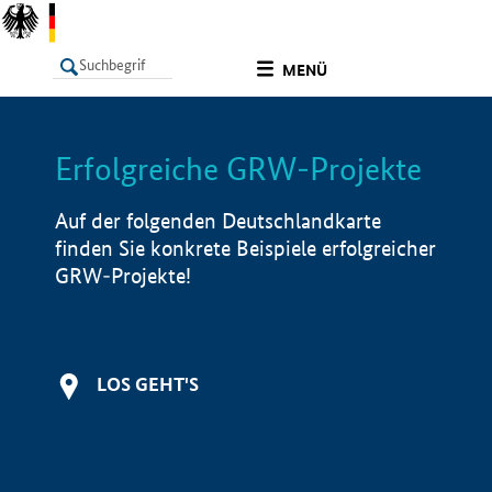
undefined
MENÜ
Erfolgreiche GRW-Projekte
LISTE
Filter
Info
Auf der folgenden Deutschlandkarte
finden Sie konkrete Beispiele erfolgreicher
GRW-Projekte!
LOS GEHT'S