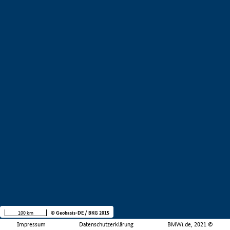
100 km
© Geobasis-DE / BKG 2015
Impressum
Datenschutzerklärung
BMWi.de, 2021 ©