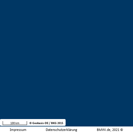
100 km
© Geobasis-DE / BKG 2015
Impressum
Datenschutzerklärung
BMWi.de, 2021 ©