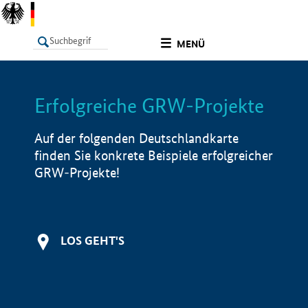
undefined
MENÜ
Erfolgreiche GRW-Projekte
LISTE
Filter
Info
Auf der folgenden Deutschlandkarte
finden Sie konkrete Beispiele erfolgreicher
GRW-Projekte!
LOS GEHT'S