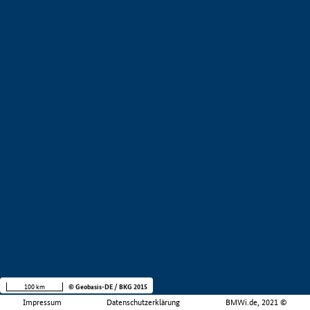
100 km
© Geobasis-DE / BKG 2015
Impressum
Datenschutzerklärung
BMWi.de, 2021 ©