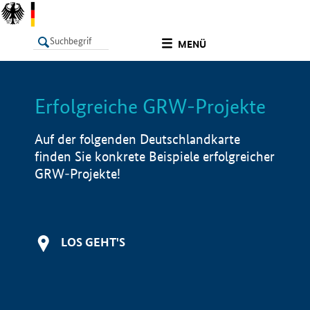
undefined
MENÜ
Erfolgreiche GRW-Projekte
LISTE
Filter
Info
Auf der folgenden Deutschlandkarte
finden Sie konkrete Beispiele erfolgreicher
GRW-Projekte!
LOS GEHT'S