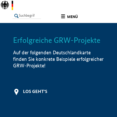
undefined
MENÜ
Erfolgreiche GRW-Projekte
LISTE
Filter
Info
Auf der folgenden Deutschlandkarte
finden Sie konkrete Beispiele erfolgreicher
GRW-Projekte!
LOS GEHT'S