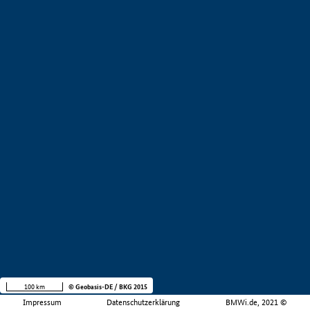
100 km
© Geobasis-DE / BKG 2015
Impressum
Datenschutzerklärung
BMWi.de, 2021 ©