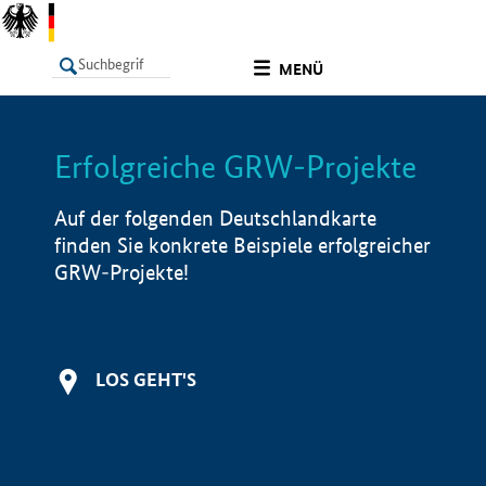
undefined
MENÜ
Erfolgreiche GRW-Projekte
LISTE
Filter
Info
Auf der folgenden Deutschlandkarte
finden Sie konkrete Beispiele erfolgreicher
GRW-Projekte!
LOS GEHT'S