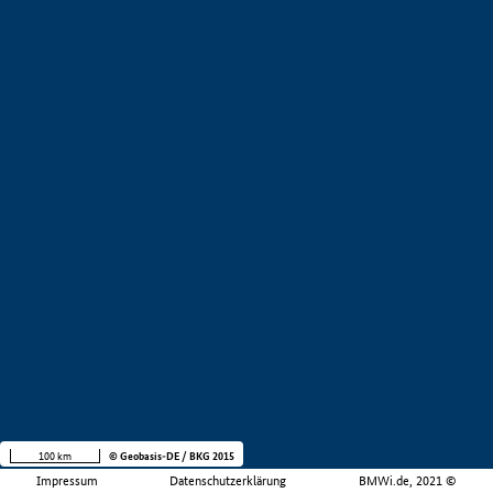
100 km
© Geobasis-DE / BKG 2015
Impressum
Datenschutzerklärung
BMWi.de, 2021 ©