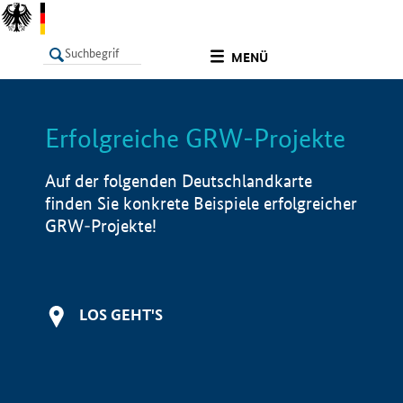
undefined
MENÜ
Erfolgreiche GRW-Projekte
LISTE
Filter
Info
Auf der folgenden Deutschlandkarte
finden Sie konkrete Beispiele erfolgreicher
GRW-Projekte!
LOS GEHT'S