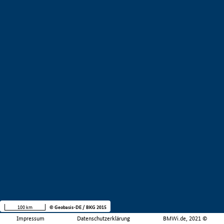
100 km
© Geobasis-DE / BKG 2015
Impressum
Datenschutzerklärung
BMWi.de, 2021 ©