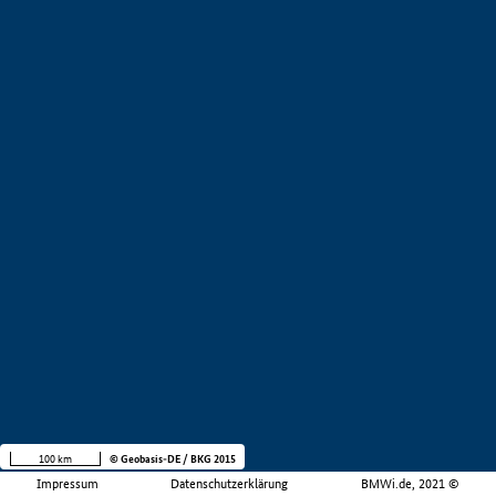
100 km
© Geobasis-DE / BKG 2015
Impressum
Datenschutzerklärung
BMWi.de, 2021 ©