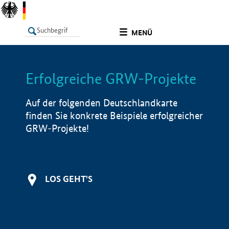
undefined
MENÜ
Erfolgreiche GRW-Projekte
LISTE
Filter
Info
Auf der folgenden Deutschlandkarte
finden Sie konkrete Beispiele erfolgreicher
GRW-Projekte!
LOS GEHT'S