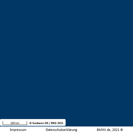
100 km
© Geobasis-DE / BKG 2015
Impressum
Datenschutzerklärung
BMWi.de, 2021 ©