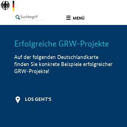
undefined
MENÜ
Erfolgreiche GRW-Projekte
LISTE
Filter
Info
Auf der folgenden Deutschlandkarte
finden Sie konkrete Beispiele erfolgreicher
GRW-Projekte!
LOS GEHT'S