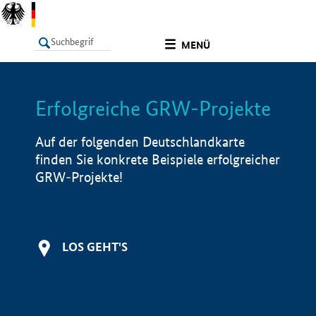
undefined
MENÜ
Erfolgreiche GRW-Projekte
LISTE
Filter
Info
Auf der folgenden Deutschlandkarte
finden Sie konkrete Beispiele erfolgreicher
GRW-Projekte!
LOS GEHT'S