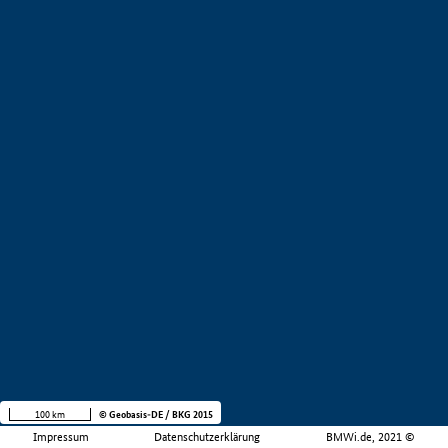
100 km
© Geobasis-DE / BKG 2015
Impressum
Datenschutzerklärung
BMWi.de, 2021 ©