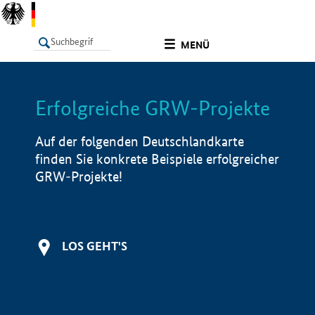
undefined
MENÜ
Erfolgreiche GRW-Projekte
LISTE
Filter
Info
Auf der folgenden Deutschlandkarte
finden Sie konkrete Beispiele erfolgreicher
GRW-Projekte!
LOS GEHT'S