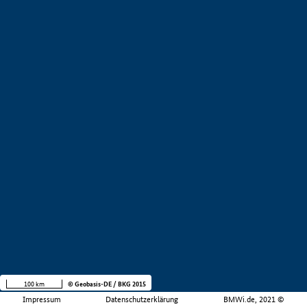
100 km
© Geobasis-DE / BKG 2015
Impressum
Datenschutzerklärung
BMWi.de, 2021 ©