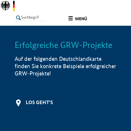
undefined
MENÜ
Erfolgreiche GRW-Projekte
LISTE
Filter
Info
Auf der folgenden Deutschlandkarte
finden Sie konkrete Beispiele erfolgreicher
GRW-Projekte!
LOS GEHT'S