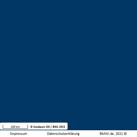
100 km
© Geobasis-DE / BKG 2015
Impressum
Datenschutzerklärung
BMWi.de, 2021 ©