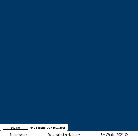
100 km
© Geobasis-DE / BKG 2015
Impressum
Datenschutzerklärung
BMWi.de, 2021 ©