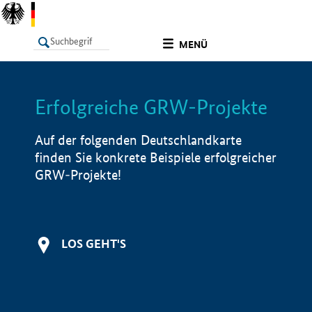
undefined
MENÜ
Erfolgreiche GRW-Projekte
LISTE
Filter
Info
Auf der folgenden Deutschlandkarte
finden Sie konkrete Beispiele erfolgreicher
GRW-Projekte!
LOS GEHT'S