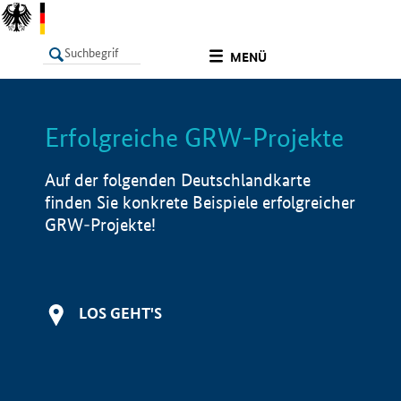
undefined
MENÜ
Erfolgreiche GRW-Projekte
LISTE
Filter
Info
Auf der folgenden Deutschlandkarte
finden Sie konkrete Beispiele erfolgreicher
GRW-Projekte!
LOS GEHT'S