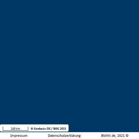
100 km
© Geobasis-DE / BKG 2015
Impressum
Datenschutzerklärung
BMWi.de, 2021 ©