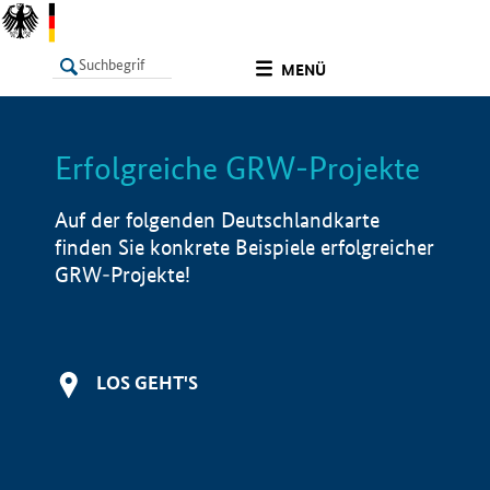
undefined
MENÜ
Erfolgreiche GRW-Projekte
LISTE
Filter
Info
Auf der folgenden Deutschlandkarte
finden Sie konkrete Beispiele erfolgreicher
GRW-Projekte!
LOS GEHT'S