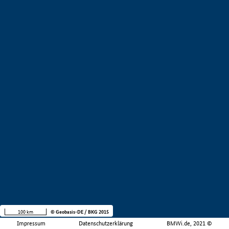
100 km
© Geobasis-DE / BKG 2015
Impressum
Datenschutzerklärung
BMWi.de, 2021 ©