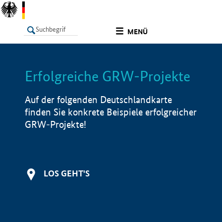
undefined
MENÜ
Erfolgreiche GRW-Projekte
LISTE
Filter
Info
Auf der folgenden Deutschlandkarte
finden Sie konkrete Beispiele erfolgreicher
GRW-Projekte!
LOS GEHT'S