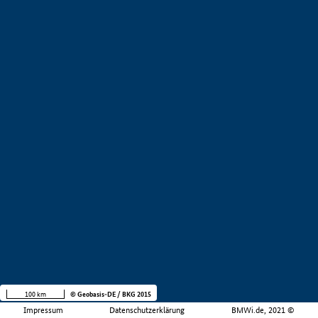
100 km
© Geobasis-DE / BKG 2015
Impressum
Datenschutzerklärung
BMWi.de, 2021 ©