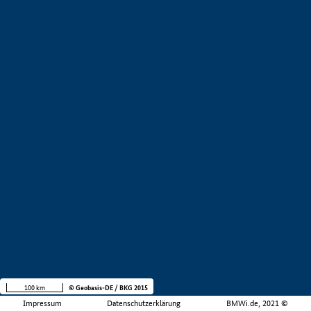
100 km
© Geobasis-DE / BKG 2015
Impressum
Datenschutzerklärung
BMWi.de, 2021 ©