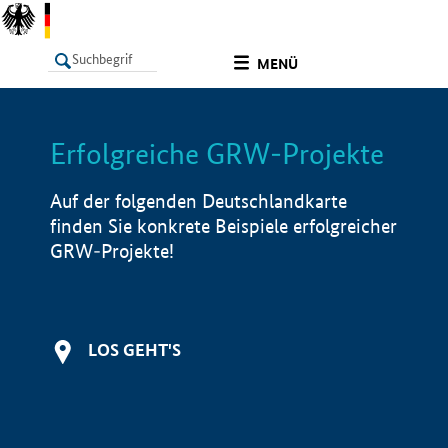
undefined
MENÜ
Erfolgreiche GRW-Projekte
LISTE
Filter
Info
Auf der folgenden Deutschlandkarte
finden Sie konkrete Beispiele erfolgreicher
GRW-Projekte!
LOS GEHT'S