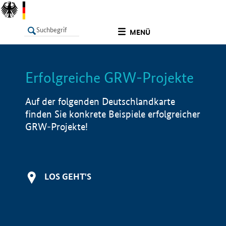
undefined
MENÜ
Erfolgreiche GRW-Projekte
LISTE
Filter
Info
Auf der folgenden Deutschlandkarte
finden Sie konkrete Beispiele erfolgreicher
GRW-Projekte!
LOS GEHT'S