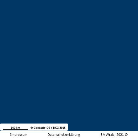
100 km
© Geobasis-DE / BKG 2015
Impressum
Datenschutzerklärung
BMWi.de, 2021 ©