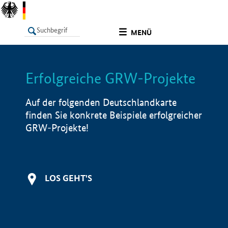
undefined
MENÜ
Erfolgreiche GRW-Projekte
LISTE
Filter
Info
Auf der folgenden Deutschlandkarte
finden Sie konkrete Beispiele erfolgreicher
GRW-Projekte!
LOS GEHT'S