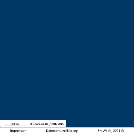
100 km
© Geobasis-DE / BKG 2015
Impressum
Datenschutzerklärung
BMWi.de, 2021 ©