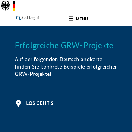
undefined
MENÜ
Erfolgreiche GRW-Projekte
LISTE
Filter
Info
Auf der folgenden Deutschlandkarte
finden Sie konkrete Beispiele erfolgreicher
GRW-Projekte!
LOS GEHT'S