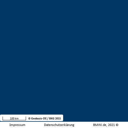
100 km
© Geobasis-DE / BKG 2015
Impressum
Datenschutzerklärung
BMWi.de, 2021 ©