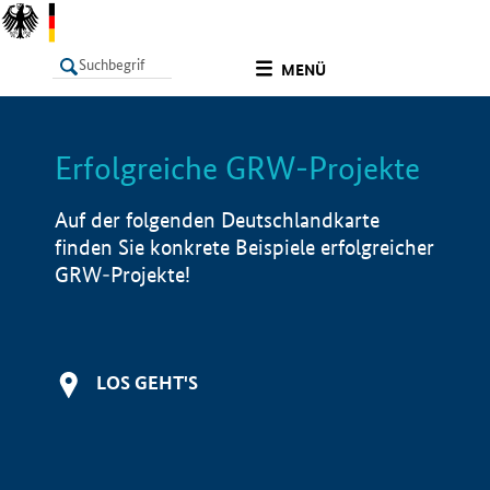
undefined
MENÜ
Erfolgreiche GRW-Projekte
LISTE
Filter
Info
Auf der folgenden Deutschlandkarte
finden Sie konkrete Beispiele erfolgreicher
GRW-Projekte!
LOS GEHT'S