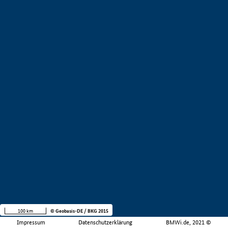
100 km
© Geobasis-DE / BKG 2015
Impressum
Datenschutzerklärung
BMWi.de, 2021 ©