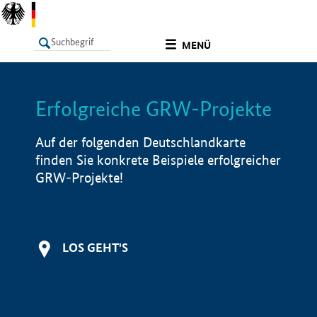
undefined
MENÜ
Erfolgreiche GRW-Projekte
LISTE
Filter
Info
Auf der folgenden Deutschlandkarte
finden Sie konkrete Beispiele erfolgreicher
GRW-Projekte!
LOS GEHT'S