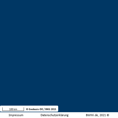
100 km
© Geobasis-DE / BKG 2015
Impressum
Datenschutzerklärung
BMWi.de, 2021 ©