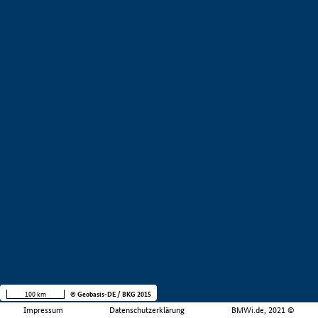
100 km
© Geobasis-DE / BKG 2015
Impressum
Datenschutzerklärung
BMWi.de, 2021 ©