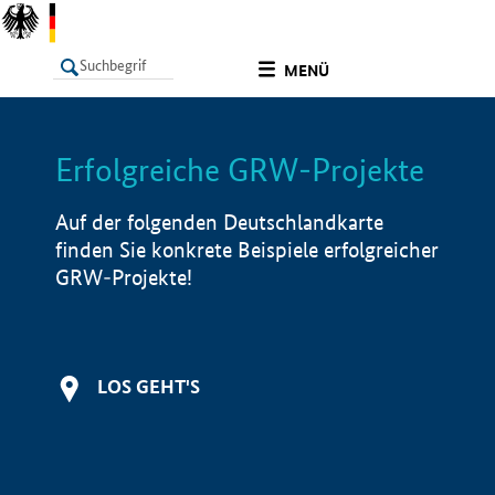
undefined
MENÜ
Erfolgreiche GRW-Projekte
LISTE
Filter
Info
Auf der folgenden Deutschlandkarte
finden Sie konkrete Beispiele erfolgreicher
GRW-Projekte!
LOS GEHT'S