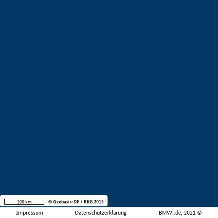
100 km
© Geobasis-DE / BKG 2015
Impressum
Datenschutzerklärung
BMWi.de, 2021 ©